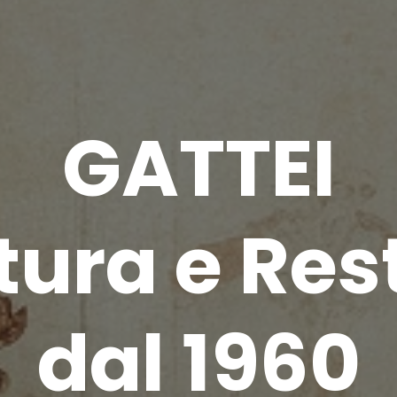
GATTEI
tura e Res
dal 1960