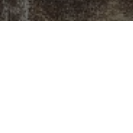
Gattei, Doratura e
Restauro a
Savignano sul
Rubicone
Situato all’inizio dell’antico sobborgo di
Castelvecchio, a Savignano sul Rubicone, il
laboratorio di Gattei rappresenta un punto di
incontro dove l’arte della doratura e del restauro