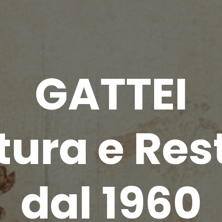
GATTEI
tura e Res
dal 1960