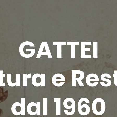
GATTEI
tura e Res
dal 1960