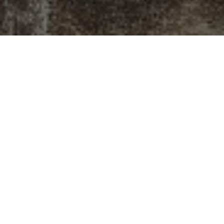
Gattei, Doratura e
Restauro a
Savignano sul
Rubicone
Situato all’inizio dell’antico sobborgo di
Castelvecchio, a Savignano sul Rubicone, il
laboratorio di Gattei rappresenta un punto di
incontro dove l’arte della doratura e del restauro