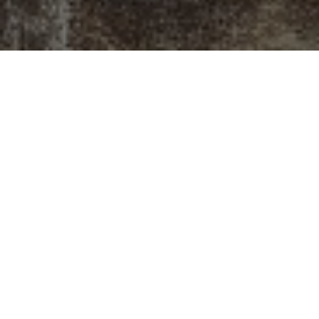
Gattei, Doratura e
Restauro a
Savignano sul
Rubicone
Situato all’inizio dell’antico sobborgo di
Castelvecchio, a Savignano sul Rubicone, il
laboratorio di Gattei rappresenta un punto di
incontro dove l’arte della doratura e del restauro