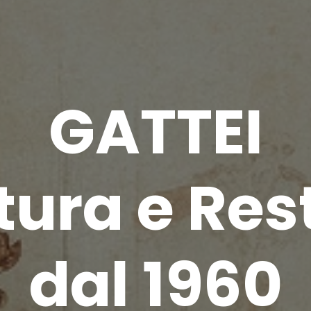
GATTEI
tura e Res
dal 1960