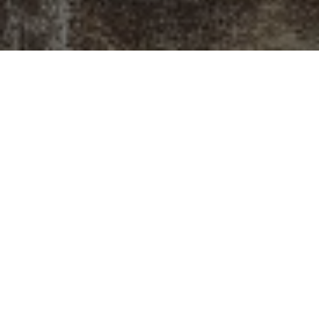
Gattei, Doratura e
Restauro a
Savignano sul
Rubicone
Situato all’inizio dell’antico sobborgo di
Castelvecchio, a Savignano sul Rubicone, il
laboratorio di Gattei rappresenta un punto di
incontro dove l’arte della doratura e del restauro