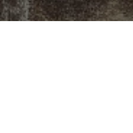
Gattei, Doratura e
Restauro a
Savignano sul
Rubicone
Situato all’inizio dell’antico sobborgo di
Castelvecchio, a Savignano sul Rubicone, il
laboratorio di Gattei rappresenta un punto di
incontro dove l’arte della doratura e del restauro