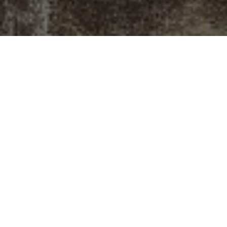
Gattei, Doratura e
Restauro a
Savignano sul
Rubicone
Situato all’inizio dell’antico sobborgo di
Castelvecchio, a Savignano sul Rubicone, il
laboratorio di Gattei rappresenta un punto di
incontro dove l’arte della doratura e del restauro