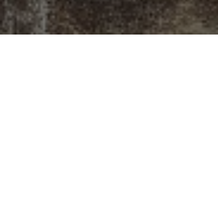
Gattei, Doratura e
Restauro a
Savignano sul
Rubicone
Situato all’inizio dell’antico sobborgo di
Castelvecchio, a Savignano sul Rubicone, il
laboratorio di Gattei rappresenta un punto di
incontro dove l’arte della doratura e del restauro