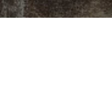
Gattei, Doratura e
Restauro a
Savignano sul
Rubicone
Situato all’inizio dell’antico sobborgo di
Castelvecchio, a Savignano sul Rubicone, il
laboratorio di Gattei rappresenta un punto di
incontro dove l’arte della doratura e del restauro