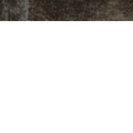
Gattei, Doratura e
Restauro a
Savignano sul
Rubicone
Situato all’inizio dell’antico sobborgo di
Castelvecchio, a Savignano sul Rubicone, il
laboratorio di Gattei rappresenta un punto di
incontro dove l’arte della doratura e del restauro