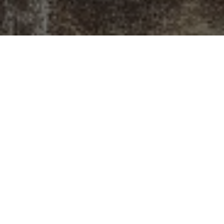
Gattei, Doratura e
Restauro a
Savignano sul
Rubicone
Situato all’inizio dell’antico sobborgo di
Castelvecchio, a Savignano sul Rubicone, il
laboratorio di Gattei rappresenta un punto di
incontro dove l’arte della doratura e del restauro